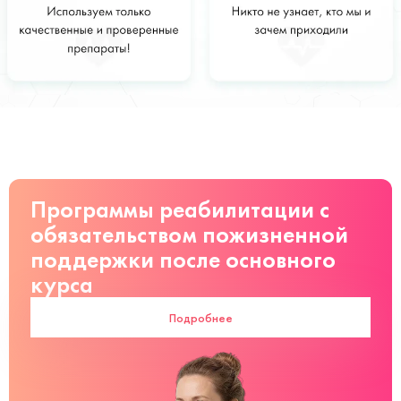
Стоимость
Заказать
от 3000 руб
Программы реабилитации с
обязательством пожизненной
поддержки после основного
курса
Подробнее