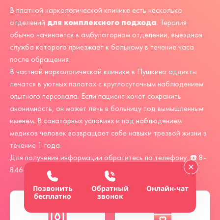
В платной наркологической клинике есть несколько
для комплексного подхода
отделений
. Терапия
обычно начинается в амбулаторном отделении, выездная
служба которого приезжает к больному в течение часа
после обращения.
В частной наркологической клинике в Пушкино аддикты
лечатся в уютных палатах с круглосуточным наблюдением
опытного персонала. Если пациент хочет сохранить
анонимность, он может лечь в больницу под вымышленным
именем. В санаторных условиях и под наблюдением
медиков человек возвращает себе навыки трезвой жизни в
течение 1 года.
Для получения информации обратитесь по телефону: ☎️
8-
846-970-70-14
наркологической клиники Монблан.
Позвонить
Обратный
Онлайн-чат
бесплатно
звонок