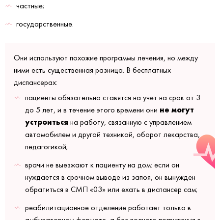
частные;
государственные.
Они используют похожие программы лечения, но между
ними есть существенная разница. В бесплатных
диспансерах:
пациенты обязательно ставятся на учет на срок от 3
не могут
до 5 лет, и в течение этого времени они
устроиться
на работу, связанную с управлением
автомобилем и другой техникой, оборот лекарства,
педагогикой;
врачи не выезжают к пациенту на дом: если он
нуждается в срочном выводе из запоя, он вынужден
обратиться в СМП «03» или ехать в диспансер сам;
реабилитационное отделение работает только в
амбулаторном формате, а без полного погружения в