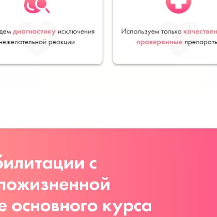
илитации с
 пожизненной
е основного курса