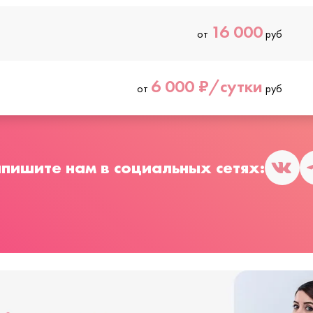
16 000
от
руб
6 000 ₽/сутки
от
руб
пишите нам в социальных сетях: