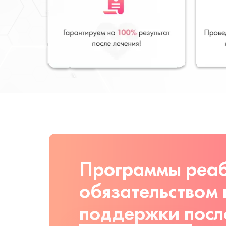
Программы реаб
обязательством
поддержки посл