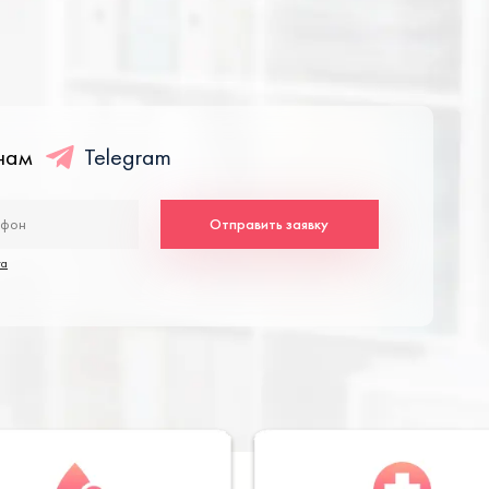
енам
Telegram
Отправить заявку
та