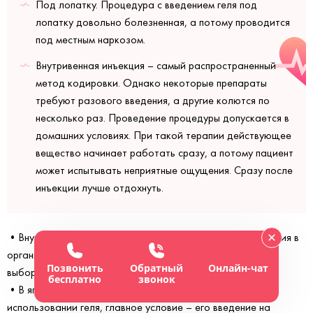
Под лопатку. Процедура с введением геля под
лопатку довольно болезненная, а потому проводится
под местным наркозом.
Внутривенная инъекция – самый распространенный
метод кодировки. Однако некоторые препараты
требуют разового введения, а другие колются по
несколько раз. Проведение процедуры допускается в
домашних условиях. При такой терапии действующее
вещество начинает работать сразу, а потому пациент
может испытывать неприятные ощущения. Сразу после
инъекции лучше отдохнуть.
•Внутримышечная инъекция. При выборе геля для введения в
организм, может понадобиться всего один укол. В случае
Позвонить
Обратный
Онлайн-чат
выбора препарата - несколько.
бесплатно
звонок
•В ягодицу. Также внутримышечный метод введения. При
использовании геля, главное условие – его введение на