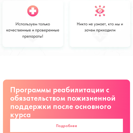
Стоимость
Заказать
от 12 000
руб
Программы реабилитации с
обязательством пожизненной
поддержки после основного
курса
Подробнее