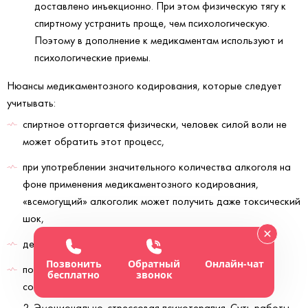
доставлено инъекционно. При этом физическую тягу к
спиртному устранить проще, чем психологическую.
Поэтому в дополнение к медикаментам используют и
психологические приемы.
Нюансы медикаментозного кодирования, которые следует
учитывать:
спиртное отторгается физически, человек силой воли не
может обратить этот процесс,
при употреблении значительного количества алкоголя на
фоне применения медикаментозного кодирования,
«всемогущий» алкоголик может получить даже токсический
шок,
действуют такие медикаменты 3-5 лет,
Позвонить
Обратный
Онлайн-чат
подходит эта услуга не всем, зависит от физического
бесплатно
звонок
состояния организма.
Эмоционально-стрессовая психотерапия. Суть работы