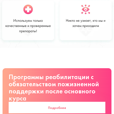
Стоимость
Заказать
от 4000 руб
Программы реабилитации с
обязательством пожизненной
поддержки после основного
курса
Подробнее