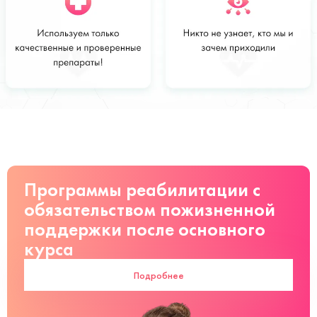
Стоимость
Заказать
от 1 900 руб
Программы реабилитации с
обязательством пожизненной
поддержки после основного
курса
Подробнее