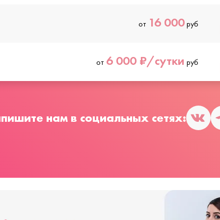
16 000
от
руб
6 000 ₽/сутки
от
руб
пишите нам в социальных сетях: