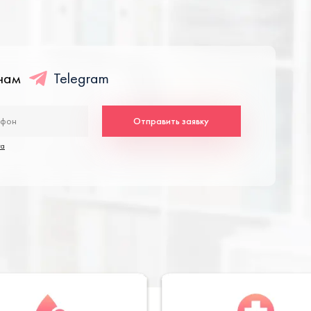
енам
Telegram
Отправить заявку
та