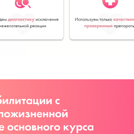
илитации с
 пожизненной
е основного курса