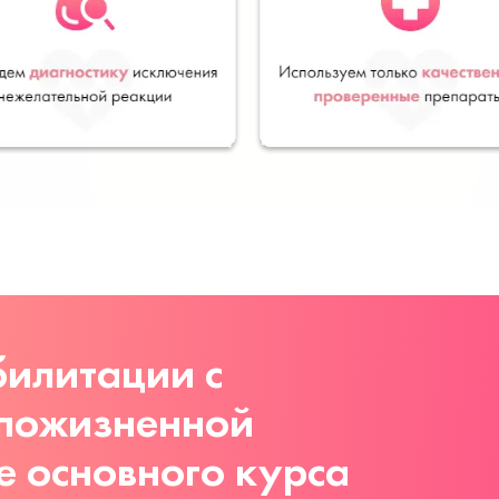
илитации с
 пожизненной
е основного курса