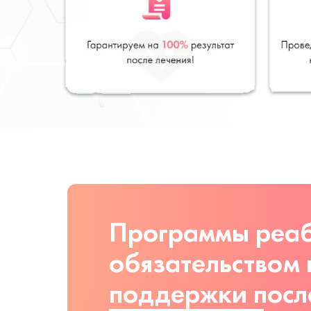
Программы реаб
обязательством
поддержки посл