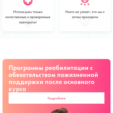
Стоимость
Заказать
от 2000 руб
Программы реабилитации с
обязательством пожизненной
поддержки после основного
курса
Подробнее