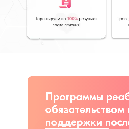
Программы реаб
обязательством
поддержки посл