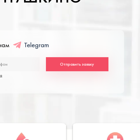
енам
Telegram
Отправить заявку
та