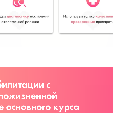
илитации с
 пожизненной
е основного курса