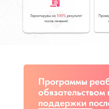
Программы реаб
обязательством
поддержки посл