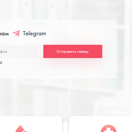
енам
Telegram
Отправить заявку
та