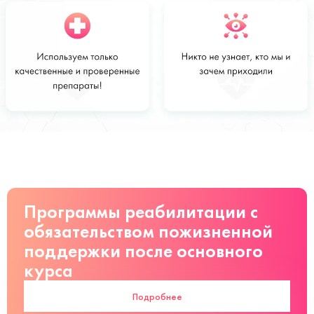
Стоимость
Заказать
от 3500 руб
Программы реабилитации с
обязательством пожизненной
поддержки после основного
курса
Подробнее