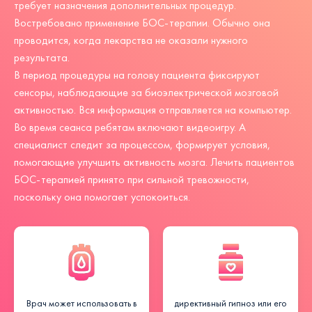
требует назначения дополнительных процедур.
Востребовано применение БОС-терапии. Обычно она
проводится, когда лекарства не оказали нужного
результата.
В период процедуры на голову пациента фиксируют
сенсоры, наблюдающие за биоэлектрической мозговой
активностью. Вся информация отправляется на компьютер.
Во время сеанса ребятам включают видеоигру. А
специалист следит за процессом, формирует условия,
помогающие улучшить активность мозга. Лечить пациентов
БОС-терапией принято при сильной тревожности,
поскольку она помогает успокоиться.
Врач может использовать в
директивный гипноз или его