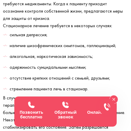
требуются медикаменты. Когда к пациенту приходит
осознание контроля собственной жизни, предлагаются меры
для защиты от кризиса.
Стационарное лечение требуется в некоторых случаях:
сильная депрессия;
наличие шизофренических симптомов, галлюцинаций;
алкогольная, наркотическая зависимость;
одержимость суицидальными мыслями;
отсутствие крепких отношений с семьей, друзьями;
стремление пациента лечь в стационар.
В случае попытки суицида разрешается принудительная
терапия. Родственникам следует вызвать скорую. Тогда
Позвонить
Обратный
Онлайн-чат
больного госпитализацию в клинику, где проводится лечение.
бесплатно
звонок
Некоторое время к человеку никого не пускают, чтобы
стабилизировать его состояние. Затем разрешается